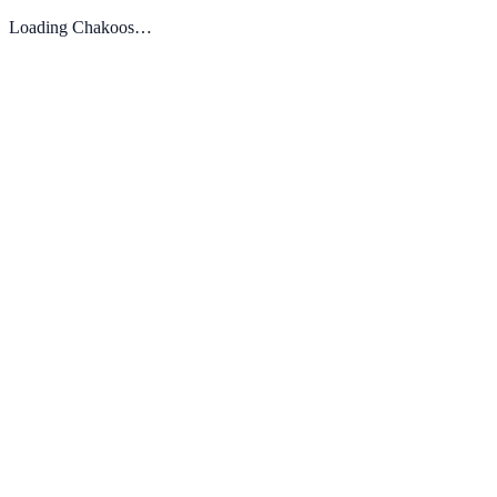
Loading Chakoos…